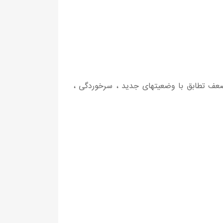
ضعف تطابق با وضعیتهای جدید ، سرخوردگی ،