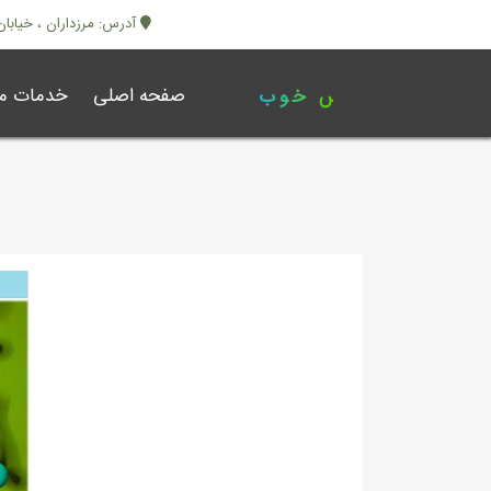
آدرس: مرزداران ، خیابان ابرا
صفحه اصلی
خدمات ما
کلینیک حس خوب