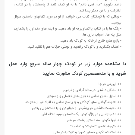
دانید بگویید "من نمی دانم" یا به او کمک کنید تا پاسخش را در کتاب ،
اینترنت و یا فرد دیگر پیدا کند.
- زمانی که با کودکتان کتاب می خوانید از او در مورد اتفاقهای داستان سوال
بپرسید.
- رنگ ها را در کتاب یا تصاویر به او یاد دهید. و آیتم های متداول را بشمارید
مثل پله ها ، اسباب بازی ها.
- بازی های خارج از خانه به کودک یاد دهید.
- آهنگ بگذارید و با کودک برقصید و نوبتی حرکات هم را تقلید کنید.
با مشاهده موارد زیر در کودک چهار ساله سریع وارد عمل
شوید و با متخصصین کودک مشورت نمایید
>> نپریدن در جا
>> مشکل داشتن در مداد گرفتن و ترسیم
>> تمایل نشان ندادن به بازی های تعاملی و وانمودی
>> نادیده گرفتن سایر کودکان و یا پاسخ ندادن به افراد غیر از خانواده
>> مقاومت داشتن در پوشیدن و خوابیدن و یا دستشویی رفتن
>> عدم توانایی در بازگو کردن یک داستان مورد علاقه اش
>> اجرا نکردن سه دستور پشت سر هم
>> متوجه نشدن "تفاوت" و "تشابه"
>> استفاده نکردن ضمایر "من" و "تو" به درستی