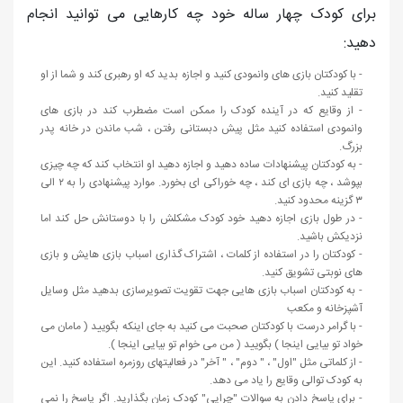
برای کودک چهار ساله خود چه کارهایی می توانید انجام
دهید:
- با کودکتان بازی های وانمودی کنید و اجازه بدید که او رهبری کند و شما از او
تقلید کنید.
- از وقایع که در آینده کودک را ممکن است مضطرب کند در بازی های
وانمودی استفاده کنید مثل پیش دبستانی رفتن ، شب ماندن در خانه پدر
بزرگ.
- به کودکتان پیشنهادات ساده دهید و اجازه دهید او انتخاب کند که چه چیزی
بپوشد ، چه بازی ای کند ، چه خوراکی ای بخورد. موارد پیشنهادی را به ۲ الی
۳ گزینه محدود کنید.
- در طول بازی اجازه دهید خود کودک مشکلش را با دوستانش حل کند اما
نزدیکش باشید.
- کودکتان را در استفاده از کلمات ، اشتراک گذاری اسباب بازی هایش و بازی
های نوبتی تشویق کنید.
- به کودکتان اسباب بازی هایی جهت تقویت تصویرسازی بدهید مثل وسایل
آشپزخانه و مکعب
- با گرامر درست با کودکتان صحبت می کنید به جای اینکه بگویید ( مامان می
خواد تو بیایی اینجا ) بگویید ( من می خوام تو بیایی اینجا ).
- از کلماتی مثل "اول" ، " دوم" ، " آخر" در فعالیتهای روزمره استفاده کنید. این
به کودک توالی وقایع را یاد می دهد.
- برای پاسخ دادن به سوالات "چرایی" کودک زمان بگذارید. اگر پاسخ را نمی