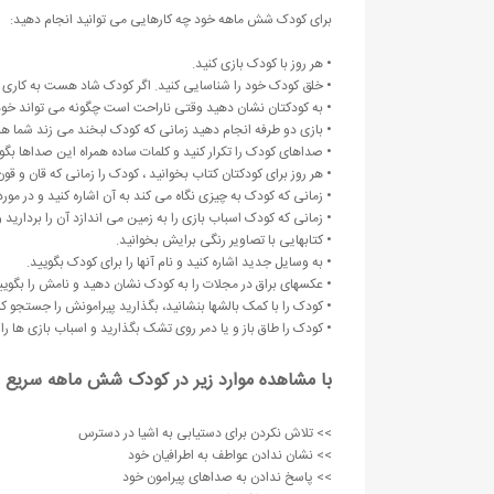
برای کودک شش ماهه خود چه کارهایی می توانید انجام دهید:
• هر روز با کودک بازی کنید.
• خلق کودک خود را شناسایی کنید. اگر کودک شاد هست به کاری ک
• به کودکتان نشان دهید وقتی ناراحت است چگونه می تواند خودش 
• بازی دو طرفه انجام دهید زمانی که کودک لبخند می زند شما هم 
• صداهای کودک را تکرار کنید و کلمات ساده همراه این صداها بگوی
• هر روز برای کودکتان کتاب بخوانید ، کودک را زمانی که قان و ق
• زمانی که کودک به چیزی نگاه می کند به آن اشاره کنید و در مو
• زمانی که کودک اسباب بازی را به زمین می اندازد آن را بردارید
• کتابهایی با تصاویر رنگی برایش بخوانید.
• به وسایل جدید اشاره کنید و نام آنها را برای کودک بگویید.
• عکسهای براق در مجلات را به کودک نشان دهید و نامش را بگویی
• کودک را با کمک بالشها بنشانید، بگذارید پیرامونش را جستجو کن
• کودک را طاق باز و یا دمر روی تشک بگذارید و اسباب بازی ها ر
با مشاهده موارد زیر در کودک شش ماهه سریع 
>> تلاش نکردن برای دستیابی به اشیا در دسترس
>> نشان ندادن عواطف به اطرافیان خود
>> پاسخ ندادن به صداهای پیرامون خود