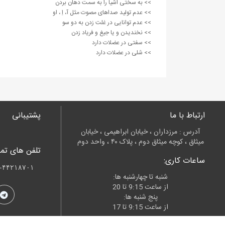
>> به سختی اشیا را به سمت دهان بردن
>> عدم‌ تولید صداهای مصوت مثل آ، اِ ، او
>> عدم توانایی در غلت زدن به دو سو
>> نخندیدن و یا جیغ و فریاد زدن
>> سفتی در عضلات دارد
>> شلی در عضلات دارد
ارتباط با ما
پشتیبانی
آدرس : مرزداران ، خیابان ابراهیمی ، خیابان
میثاق ، کوچه میثاق دوم ، پلاک ۴۰ ، واحد دوم
تلفن های تم
ساعات کاری:
۷۰۱- ۰۹۱۲۵۹۴۷۸۷۱
شنبه تا چهارشنبه ها:
از ساعت 9:15 تا 20
پنج شنبه ها:
از ساعت 9:15 تا 17
روزهای جمعه و تعطیلات رسمی همیشه تعطیل