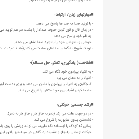
- نگاه کردن به خودش در آینه را دوست دارد.
■مهارتهای زبان/ ارتباط:
- با تولید صدا به صداها پاسخ می دهد.
- در زمان قان و قون کردن حروف صدادار را پشت سر هم تولید می کن
- به نام خود پاسخ می دهد.
- خوشی و ناخوشی خود را با تولید صدا نشان می دهد.
- کودک شروع به گفتن صداهای صامت می کند.(مانند "م" ، "ب")
■شناخت( یادگیری، تفکر، حل مساله):
- به اشیاء پیرامون خود نگاه می کند.
- اشیاء را به دهان می برد.
- کنجکاوی به اشیاء را پیرامون را نشان می دهد و برای بدست آو
- جابجا کردن اشیاء بین دو دستش را شروع می کند.
■رشد جسمی حرکتی:
- در دو جهت غلت می زند (دمر به طاق باز و طاق باز به دمر).
- نشستن بدون ساپورت را شروع می کند.
- زمانی که کودک را ایستاده نگه دارید، می تواند وزنش را روی 
- حرکات نوسانی به جلو و عقب دارد، گاهی در سینه خیز رفتن قبل 