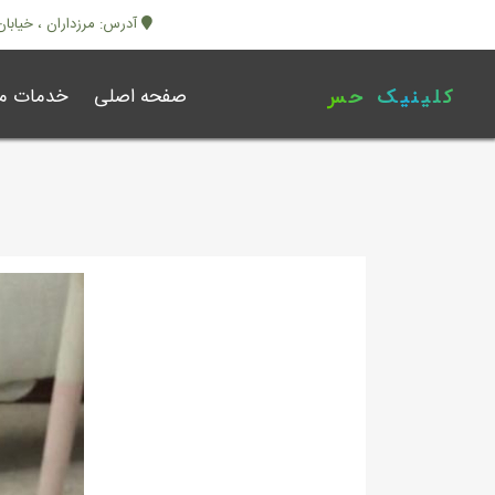
آدرس: مرزداران ، خیابان ابرا
صفحه اصلی
خدمات ما
کلینیک حس خوب