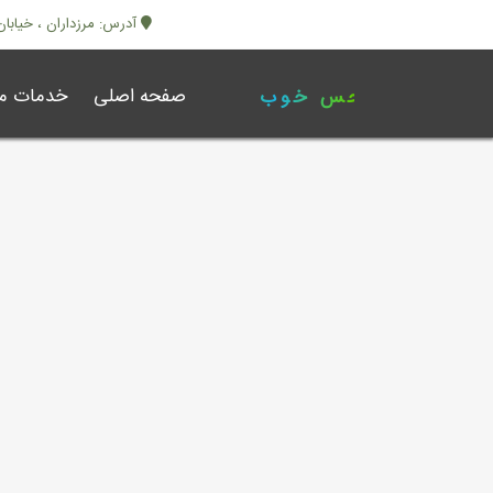
آدرس: مرزداران ، خیابان ابرا
صفحه اصلی
خدمات ما
کلینیک حس خوب