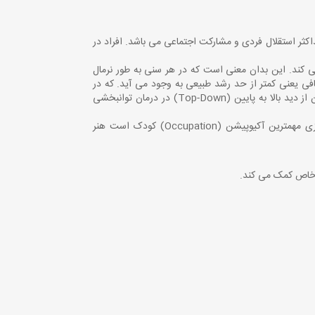
حداکثر استقلال فردی و مشارکت اجتماعی می باشد. افراد در
ز دید پایین به بالا (Bottom-Up) برای توانبخشی آنها استفاده می کند. این بدان معنی است که در هر سنی به طور نرمال
فی یعنی کمتر از حد رشد طبیعی به وجود می آید. که در
صورت عدم مداخله درمانی مناسب اثر خود را در روند سیر طبیعی سایر حیطه های رشدی خواهد گذاشت. همچنین در مواردی کاردرمانگران از دید بالا به پایین (Top-Down) در درمان توانبخشی
کاردرمانگران با مداخلات درمانی لازم به رشد این مهارتها کمک می کنند تا کودکان به حداکثر پتانسیلشان دست یابند و از آنجایی که بازی مهمترین آکیوپیشن (Occupation) کودک است هنر
ی خاص کمک می کند.